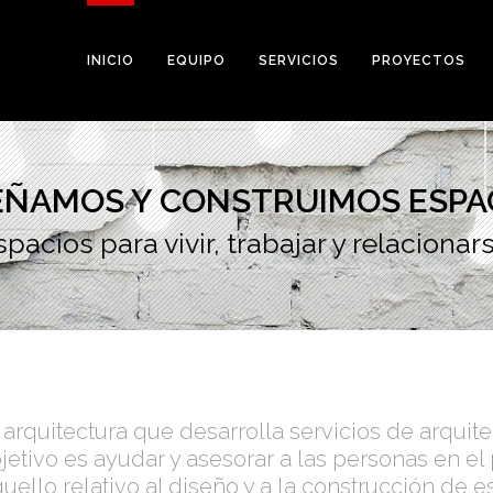
INICIO
EQUIPO
SERVICIOS
PROYECTOS
EÑAMOS Y CONSTRUIMOS ESPA
spacios para vivir, trabajar y relacionars
arquitectura que desarrolla servicios de arquite
jetivo es ayudar y asesorar a las personas en el
uello relativo al diseño y a la construcción de e