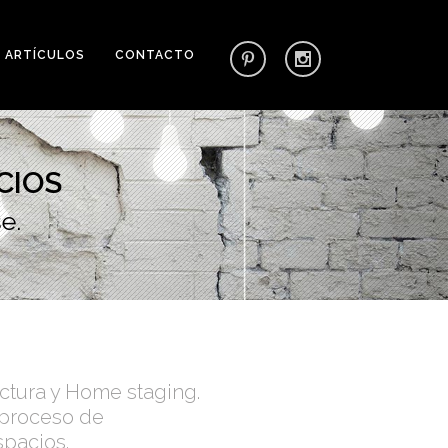
ARTÍCULOS
CONTACTO
CIOS
e.
ctura y Home staging.
 proceso de
spacios.