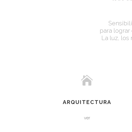
Sensibil
para lograr
La luz, los
ARQUITECTURA
ver