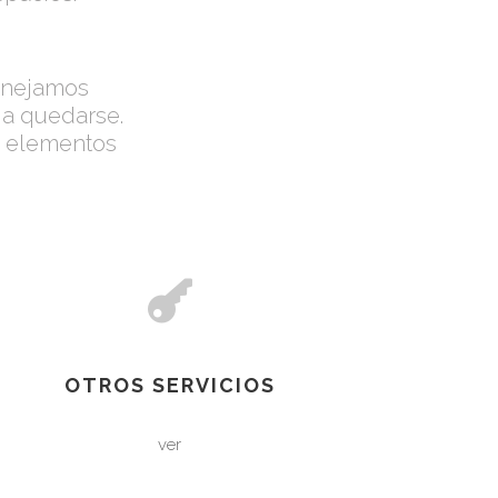
manejamos
 a quedarse.
os elementos
OTROS SERVICIOS
ver