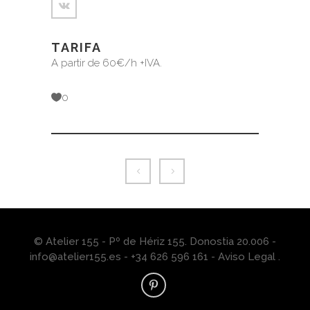
TARIFA
A partir de 60€/h +IVA.
0
Política de cookies
© Atelier 155 - Pº de Hériz 155. Donostia 20.006 -
Utilizamos cookies propias y de terceros para mejorar la
info@atelier155.es
- +34 626 596 161 -
Aviso Legal
.
experiencia de navegación, y ofrecer contenidos y
publicidad de interés. Al continuar con la navegación
entendemos que se acepta nuestra Política de cookies.
Política de cookies
.