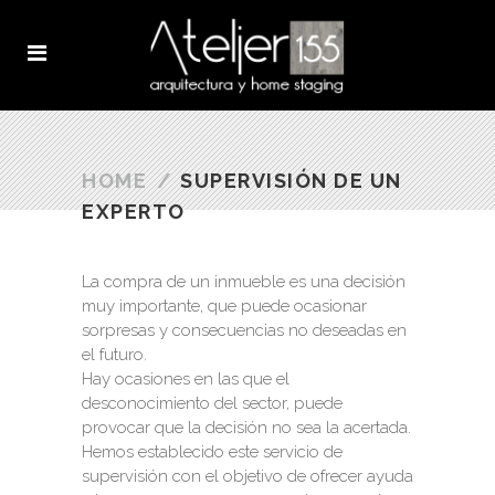
HOME
/
SUPERVISIÓN DE UN
EXPERTO
La compra de un inmueble es una decisión
muy importante, que puede ocasionar
sorpresas y consecuencias no deseadas en
el futuro.
Hay ocasiones en las que el
desconocimiento del sector, puede
provocar que la decisión no sea la acertada.
Hemos establecido este servicio de
supervisión con el objetivo de ofrecer ayuda